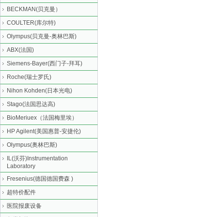
BECKMAN(贝克曼）
COULTER(库尔特)
Olympus(贝克曼-奥林巴斯)
ABX(法国)
Siemens-Bayer(西门子-拜耳)
Roche(瑞士罗氏)
Nihon Kohden(日本光电)
Stago(法国思达高)
BioMeriuex（法国梅里埃）
HP Agilent(美国惠普-安捷伦)
Olympus(奥林巴斯)
IL(沃芬)Instrumentation
Laboratory
Fresenius(德国德国费森 )
超特价配件
医院报废设备