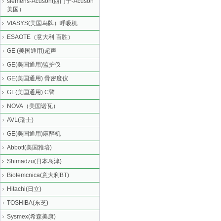
siemens-Acuson(西门子-Acuson
美国）
VIASYS(美国鸟牌）呼吸机
ESAOTE（意大利 百胜）
GE (美国通用)超声
GE(美国通用)监护仪
GE(美国通用) 骨密度仪
GE(美国通用) C臂
NOVA（美国诺瓦）
AVL(瑞士)
GE(美国通用)麻醉机
Abbott(美国雅培)
Shimadzu(日本岛津)
Biotemcnica(意大利BT)
Hitachi(日立)
TOSHIBA(东芝)
Sysmex(希森美康)