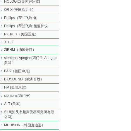
HOLOGIC(美国好乐杰)
ORIX (美国欧力士)
Philips（荷兰飞利浦）
Philips（荷兰飞利浦)监护仪
PICKER（美国匹克）
XITEC
ZIEHM（德国奇目）
siemens-Apogee(西门子-Apogee
美国）
B&K（德国申克）
BIOSOUND（欧洲百胜）
HP (美国惠普)
siemens(西门子)
ALT (美国)
SIUI(汕头市超声仪器研究所有限
公司)
MEDISON（韩国麦迪逊）