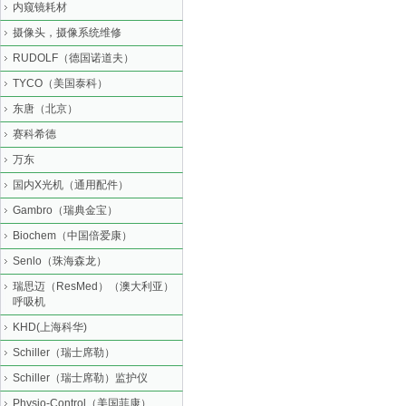
内窥镜耗材
摄像头，摄像系统维修
RUDOLF（德国诺道夫）
TYCO（美国泰科）
东唐（北京）
赛科希德
万东
国内X光机（通用配件）
Gambro（瑞典金宝）
Biochem（中国倍爱康）
Senlo（珠海森龙）
瑞思迈（ResMed）（澳大利亚）
呼吸机
KHD(上海科华)
Schiller（瑞士席勒）
Schiller（瑞士席勒）监护仪
Physio-Control（美国菲康）