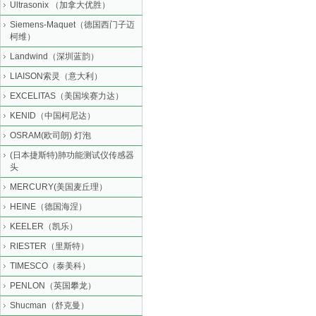
Ultrasonix （加拿大优胜）
Siemens-Maquet（德国西门子迈
柯维）
Landwind（深圳蓝韵）
LIAISON索灵（意大利）
EXCELITAS（美国埃赛力达）
KENID（中国柯尼达）
OSRAM(欧司朗) 灯泡
(日本捷斯特)肺功能测试仪传感器
头
MERCURY(美国麦丘理）
HEINE（德国海涅）
KEELER（凯乐）
RIESTER（里斯特）
TIMESCO（泰美科）
PENLON（英国攀龙）
Shucman（舒克曼）