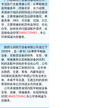
广州超略医疗设备维修有限公司，
专业医疗设备维修公司，从事检验仪
器维修多年，经验丰富，实力雄厚。
承接南方地区的医院或公司的仪器维
修，主要维修的机型品牌有雅培、希
森美康、ABX、贝克曼、迈瑞、日立
等，主要维修的机型有血球仪、生化
仪等。如有技术问题或配件需求，欢
迎致电连经理
18665720462
，本公
司将竭诚为您服务。
陕西点易医疗设备有限公司成立于
2009年，是一家专门从事医学检验
设备、实验室设备的销售、安装、保
修、维修服务以及检验设备的试剂、
耗材及配件供给的专业化公司，公司
现有专业维修工程师共5名，近年来
在陕西、甘肃、青海、内蒙有超过
500家的直接用户和我公司有业务往
来。本着平等自愿、互惠互利的原则
希望和各单位共同进步共同发展。
公司承接陕西省境内医学检验设备
安装、保修、维修服务。欢迎致电连
经理
18665720462
,本公司将竭诚为
您服务。