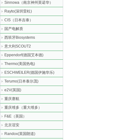
Sinnowa（南京神州英诺华）
Rayto(深圳雷杜)
CIS（日本吉泰）
国产电解质
西班牙Biosystems
意大利SCOUT2
Eppendorf(德国艾本德)
Thermo(美国热电)
ESCHWEILER(德国伊施华乐)
Terumo(日本泰尔茂)
e2V(英国)
重庆赛航
重庆维多（重大维多）
F&E（英国）
北京谊安
Randox(英国朗道)