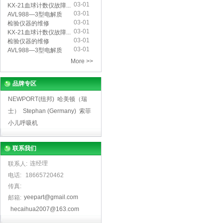
03-01
仪...
KX-21血球计数仪故障...
03-01
AVL988—3型电解质
03-01
分...
检验仪器的维修
03-01
KX-21血球计数仪故障...
03-01
检验仪器的维修
03-01
AVL988—3型电解质
分...
More >>
品牌专区
NEWPORT(纽邦)
哈美顿（瑞
士）
Stephan (Germany)
索菲
小儿呼吸机
联系我们
连经理
联系人:
电话:
18665720462
传真:
yeepart@gmail.com
邮箱:
hecaihua2007@163.com