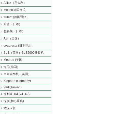
Alifax（意大利）
Moller(德国目乐)
trumpf (德国通快）
东曹（日本）
爱科莱（日本）
ABI（美国）
coapresta (日本积水）
SLE（英国）SLE5000呼吸机
Medrad (美国）
海伦(德国）
皇家麻醉机（英国）
Stephan (Germany)
Vadi(Taiwan)
海利赢H&L(CHINA)
深圳(和心重典)
武汉卡普