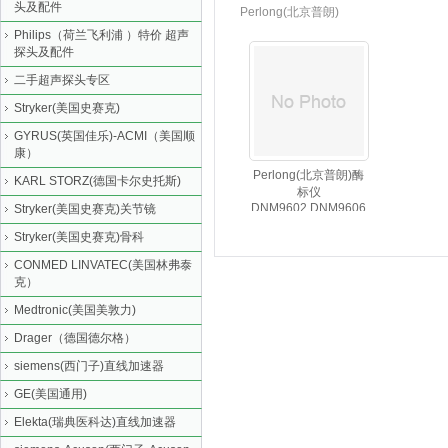
头及配件
Perlong(北京普朗)
Philips（荷兰飞利浦 ）特价 超声
探头及配件
二手超声探头专区
Stryker(美国史赛克)
GYRUS(英国佳乐)-ACMI（美国顺
康）
Perlong(北京普朗)酶
KARL STORZ(德国卡尔史托斯)
标仪
DNM9602,DNM9606
Stryker(美国史赛克)关节镜
Stryker(美国史赛克)骨科
CONMED LINVATEC(美国林弗泰
克）
Medtronic(美国美敦力)
Drager（德国德尔格）
siemens(西门子)直线加速器
GE(美国通用)
Elekta(瑞典医科达)直线加速器