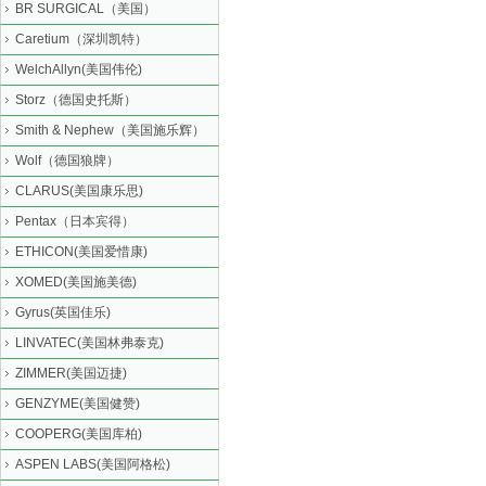
BR SURGICAL（美国）
Caretium（深圳凯特）
WelchAllyn(美国伟伦)
Storz（德国史托斯）
Smith & Nephew（美国施乐辉）
Wolf（德国狼牌）
CLARUS(美国康乐思)
Pentax（日本宾得）
ETHICON(美国爱惜康)
XOMED(美国施美德)
Gyrus(英国佳乐)
LINVATEC(美国林弗泰克)
ZIMMER(美国迈捷)
GENZYME(美国健赞)
COOPERG(美国库柏)
ASPEN LABS(美国阿格松)