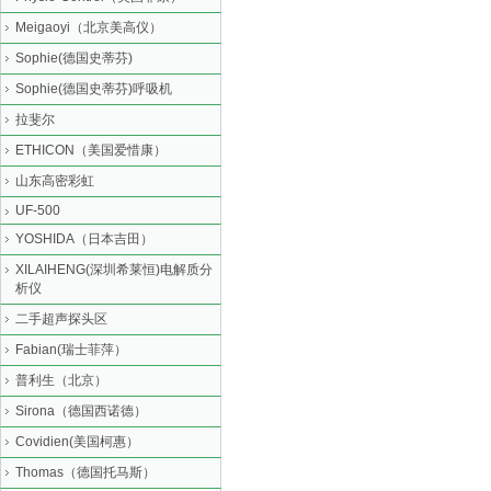
Meigaoyi（北京美高仪）
Sophie(德国史蒂芬)
Sophie(德国史蒂芬)呼吸机
拉斐尔
ETHICON（美国爱惜康）
山东高密彩虹
UF-500
YOSHIDA（日本吉田）
XILAIHENG(深圳希莱恒)电解质分
析仪
二手超声探头区
Fabian(瑞士菲萍）
普利生（北京）
Sirona（德国西诺德）
Covidien(美国柯惠）
Thomas（德国托马斯）