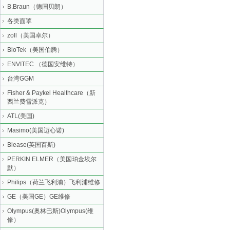
B.Braun（德国贝朗）
各类面罩
zoll（美国卓尔）
BioTek（美国伯腾）
ENVITEC （德国安维特）
台湾GGM
Fisher & Paykel Healthcare（新
西兰费雪派克）
ATL(美国)
Masimo(美国迈心诺)
Blease(英国百斯)
PERKIN ELMER（美国珀金埃尔
默）
Philips（荷兰飞利浦）飞利浦维修
GE（美国GE）GE维修
Olympus(奥林巴斯)Olympus(维
修）