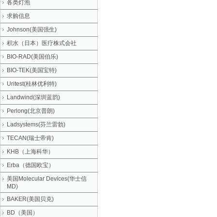
各类灯泡
求购信息
Johnson(美国强生)
积水（日本）医疗株式会社
BIO-RAD(美国伯乐)
BIO-TEK(美国宝特)
Uritest(桂林优利特)
Landwind(深圳蓝韵)
Perlong(北京普朗)
Ladsystems(芬兰雷勃)
TECAN(瑞士帝肯)
KHB（上海科华）
Erba（德国欧宝）
美国Molecular Devices(华士信
MD)
BAKER(美国贝克)
BD（美国）