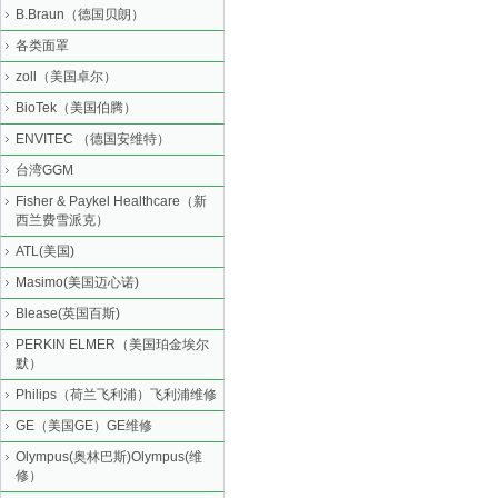
B.Braun（德国贝朗）
各类面罩
zoll（美国卓尔）
BioTek（美国伯腾）
ENVITEC （德国安维特）
台湾GGM
Fisher & Paykel Healthcare（新
西兰费雪派克）
ATL(美国)
Masimo(美国迈心诺)
Blease(英国百斯)
PERKIN ELMER（美国珀金埃尔
默）
Philips（荷兰飞利浦）飞利浦维修
GE（美国GE）GE维修
Olympus(奥林巴斯)Olympus(维
修）