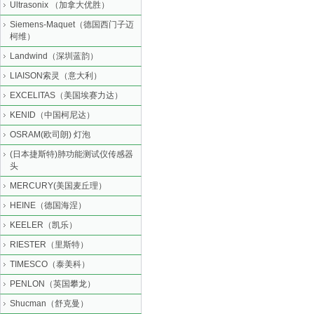
Ultrasonix （加拿大优胜）
Siemens-Maquet（德国西门子迈
柯维）
Landwind（深圳蓝韵）
LIAISON索灵（意大利）
EXCELITAS（美国埃赛力达）
KENID（中国柯尼达）
OSRAM(欧司朗) 灯泡
(日本捷斯特)肺功能测试仪传感器
头
MERCURY(美国麦丘理）
HEINE（德国海涅）
KEELER（凯乐）
RIESTER（里斯特）
TIMESCO（泰美科）
PENLON（英国攀龙）
Shucman（舒克曼）