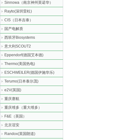
Sinnowa（南京神州英诺华）
Rayto(深圳雷杜)
CIS（日本吉泰）
国产电解质
西班牙Biosystems
意大利SCOUT2
Eppendorf(德国艾本德)
Thermo(美国热电)
ESCHWEILER(德国伊施华乐)
Terumo(日本泰尔茂)
e2V(英国)
重庆赛航
重庆维多（重大维多）
F&E（英国）
北京谊安
Randox(英国朗道)