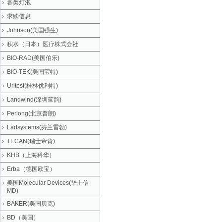
各类灯泡
求购信息
Johnson(美国强生)
积水（日本）医疗株式会社
BIO-RAD(美国伯乐)
BIO-TEK(美国宝特)
Uritest(桂林优利特)
Landwind(深圳蓝韵)
Perlong(北京普朗)
Ladsystems(芬兰雷勃)
TECAN(瑞士帝肯)
KHB（上海科华）
Erba（德国欧宝）
美国Molecular Devices(华士信
MD)
BAKER(美国贝克)
BD（美国）