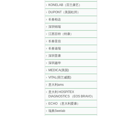
KONELAB（芬兰康艺）
DUPONT（美国杜邦）
长春柏达
深圳锦瑞
江西百特（特康）
长春亚信
长春迪瑞
深圳普康
深圳越华
MEDICA(美国)
VITAL(荷兰威图)
意大利ams
意大利 HOSPITEX
DIAGNOSTICS （EOS BRAVO）
ECHO （意大利爱康）
瑞典Swelab