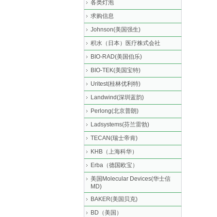
各类灯泡
求购信息
Johnson(美国强生)
积水（日本）医疗株式会社
BIO-RAD(美国伯乐)
BIO-TEK(美国宝特)
Uritest(桂林优利特)
Landwind(深圳蓝韵)
Perlong(北京普朗)
Ladsystems(芬兰雷勃)
TECAN(瑞士帝肯)
KHB（上海科华）
Erba（德国欧宝）
美国Molecular Devices(华士信
MD)
BAKER(美国贝克)
BD（美国）