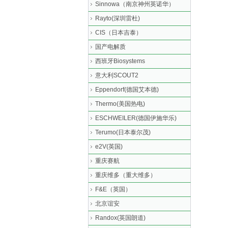
Sinnowa（南京神州英诺华）
Rayto(深圳雷杜)
CIS（日本吉泰）
国产电解质
西班牙Biosystems
意大利SCOUT2
Eppendorf(德国艾本德)
Thermo(美国热电)
ESCHWEILER(德国伊施华乐)
Terumo(日本泰尔茂)
e2V(英国)
重庆赛航
重庆维多（重大维多）
F&E（英国）
北京谊安
Randox(英国朗道)