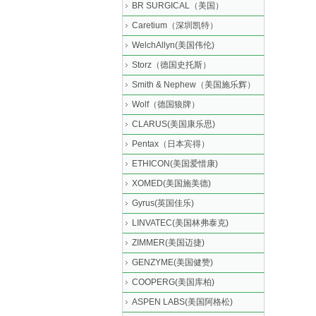
BR SURGICAL（美国）
Caretium（深圳凯特）
WelchAllyn(美国伟伦)
Storz（德国史托斯）
Smith & Nephew（美国施乐辉）
Wolf（德国狼牌）
CLARUS(美国康乐思)
Pentax（日本宾得）
ETHICON(美国爱惜康)
XOMED(美国施美德)
Gyrus(英国佳乐)
LINVATEC(美国林弗泰克)
ZIMMER(美国迈捷)
GENZYME(美国健赞)
COOPERG(美国库柏)
ASPEN LABS(美国阿格松)