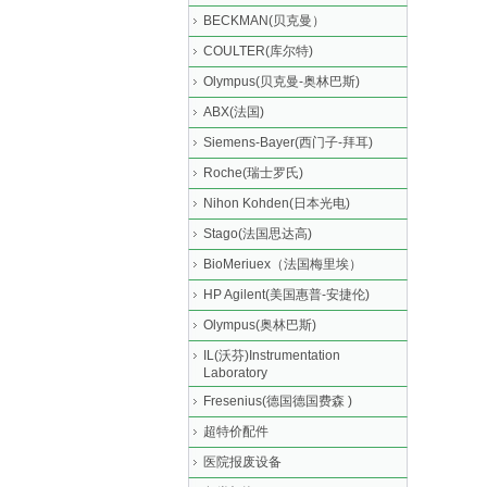
BECKMAN(贝克曼）
COULTER(库尔特)
Olympus(贝克曼-奥林巴斯)
ABX(法国)
Siemens-Bayer(西门子-拜耳)
Roche(瑞士罗氏)
Nihon Kohden(日本光电)
Stago(法国思达高)
BioMeriuex（法国梅里埃）
HP Agilent(美国惠普-安捷伦)
Olympus(奥林巴斯)
IL(沃芬)Instrumentation
Laboratory
Fresenius(德国德国费森 )
超特价配件
医院报废设备