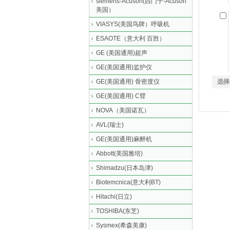
siemens-Acuson(西门子-Acuson
美国）
VIASYS(美国鸟牌）呼吸机
ESAOTE（意大利 百胜）
GE (美国通用)超声
GE(美国通用)监护仪
GE(美国通用) 骨密度仪
选择
GE(美国通用) C臂
NOVA（美国诺瓦）
AVL(瑞士)
GE(美国通用)麻醉机
Abbott(美国雅培)
Shimadzu(日本岛津)
Biotemcnica(意大利BT)
Hitachi(日立)
TOSHIBA(东芝)
Sysmex(希森美康)