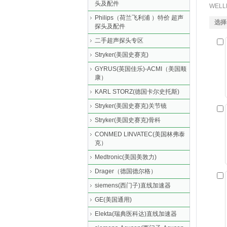
头及配件
WEL
Philips（荷兰飞利浦 ）特价 超声
选择
探头及配件
二手超声探头专区
Stryker(美国史赛克)
GYRUS(英国佳乐)-ACMI（美国顺
康）
KARL STORZ(德国卡尔史托斯)
Stryker(美国史赛克)关节镜
Stryker(美国史赛克)骨科
CONMED LINVATEC(美国林弗泰
克）
Medtronic(美国美敦力)
Drager（德国德尔格）
siemens(西门子)直线加速器
GE(美国通用)
Elekta(瑞典医科达)直线加速器