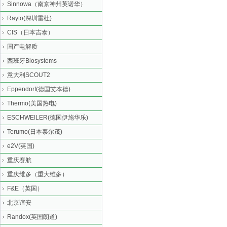
Sinnowa（南京神州英诺华）
Rayto(深圳雷杜)
CIS（日本吉泰）
国产电解质
西班牙Biosystems
意大利SCOUT2
Eppendorf(德国艾本德)
Thermo(美国热电)
ESCHWEILER(德国伊施华乐)
Terumo(日本泰尔茂)
e2V(英国)
重庆赛航
重庆维多（重大维多）
F&E（英国）
北京谊安
Randox(英国朗道)