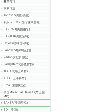
各类灯泡
求购信息
Johnson(美国强生)
积水（日本）医疗株式会社
BIO-RAD(美国伯乐)
BIO-TEK(美国宝特)
Uritest(桂林优利特)
Landwind(深圳蓝韵)
Perlong(北京普朗)
Ladsystems(芬兰雷勃)
TECAN(瑞士帝肯)
KHB（上海科华）
Erba（德国欧宝）
美国Molecular Devices(华士信
MD)
BAKER(美国贝克)
BD（美国）