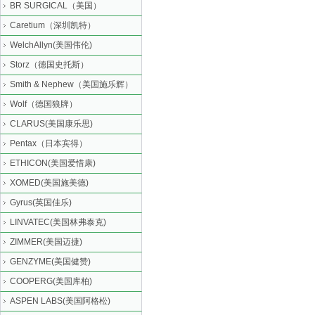
BR SURGICAL（美国）
Caretium（深圳凯特）
WelchAllyn(美国伟伦)
Storz（德国史托斯）
Smith & Nephew（美国施乐辉）
Wolf（德国狼牌）
CLARUS(美国康乐思)
Pentax（日本宾得）
ETHICON(美国爱惜康)
XOMED(美国施美德)
Gyrus(英国佳乐)
LINVATEC(美国林弗泰克)
ZIMMER(美国迈捷)
GENZYME(美国健赞)
COOPERG(美国库柏)
ASPEN LABS(美国阿格松)