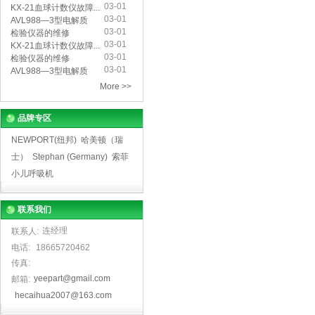
03-01
仪...
KX-21血球计数仪故障...
03-01
AVL988—3型电解质
03-01
分...
检验仪器的维修
03-01
KX-21血球计数仪故障...
03-01
检验仪器的维修
03-01
AVL988—3型电解质
分...
More >>
品牌专区
NEWPORT(纽邦)
哈美顿（瑞
士）
Stephan (Germany)
索菲
小儿呼吸机
联系我们
连经理
联系人:
电话:
18665720462
传真:
yeepart@gmail.com
邮箱:
hecaihua2007@163.com