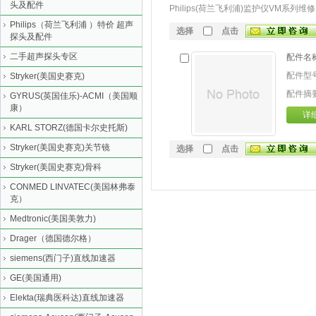
头及配件
Philips(荷兰飞利浦)监护仪VM系列维修
Philips（荷兰飞利浦 ）特价 超声
选择
点击
探头及配件
二手超声探头专区
配件名称
配件型号
Stryker(美国史赛克)
配件摘要
GYRUS(英国佳乐)-ACMI（美国顺
康）
详
KARL STORZ(德国卡尔史托斯)
Stryker(美国史赛克)关节镜
选择
点击
Stryker(美国史赛克)骨科
CONMED LINVATEC(美国林弗泰
克）
Medtronic(美国美敦力)
Drager（德国德尔格）
siemens(西门子)直线加速器
GE(美国通用)
Elekta(瑞典医科达)直线加速器