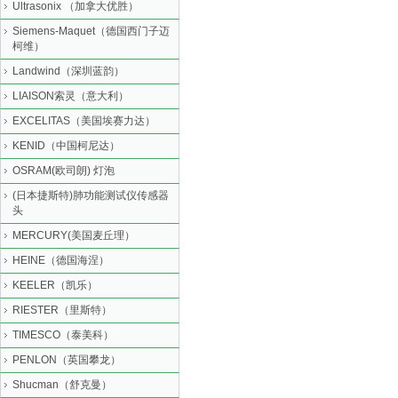
Ultrasonix （加拿大优胜）
Siemens-Maquet（德国西门子迈
柯维）
Landwind（深圳蓝韵）
LIAISON索灵（意大利）
EXCELITAS（美国埃赛力达）
KENID（中国柯尼达）
OSRAM(欧司朗) 灯泡
(日本捷斯特)肺功能测试仪传感器
头
MERCURY(美国麦丘理）
HEINE（德国海涅）
KEELER（凯乐）
RIESTER（里斯特）
TIMESCO（泰美科）
PENLON（英国攀龙）
Shucman（舒克曼）