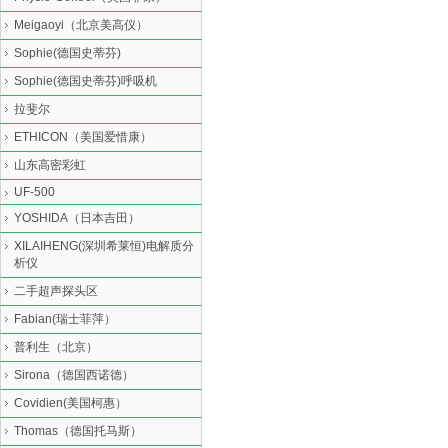
Meigaoyi（北京美高仪）
Sophie(德国史蒂芬)
Sophie(德国史蒂芬)呼吸机
拉斐尔
ETHICON（美国爱惜康）
山东高密彩虹
UF-500
YOSHIDA（日本吉田）
XILAIHENG(深圳希莱恒)电解质分
析仪
二手超声探头区
Fabian(瑞士菲萍）
普利生（北京）
Sirona（德国西诺德）
Covidien(美国柯惠）
Thomas（德国托马斯）