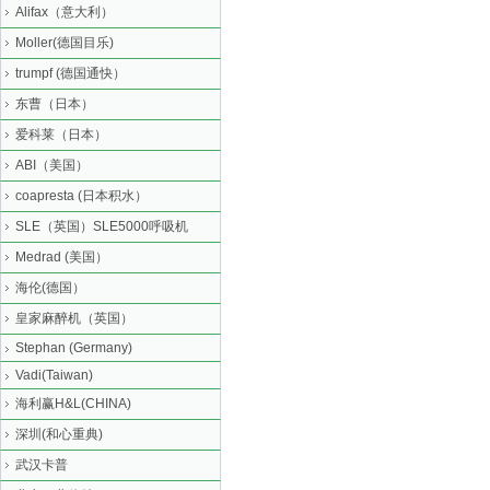
Alifax（意大利）
Moller(德国目乐)
trumpf (德国通快）
东曹（日本）
爱科莱（日本）
ABI（美国）
coapresta (日本积水）
SLE（英国）SLE5000呼吸机
Medrad (美国）
海伦(德国）
皇家麻醉机（英国）
Stephan (Germany)
Vadi(Taiwan)
海利赢H&L(CHINA)
深圳(和心重典)
武汉卡普