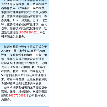
广州超略医疗设备维修有限公司，
专业医疗设备维修公司，从事检验仪
器维修多年，经验丰富，实力雄厚。
承接南方地区的医院或公司的仪器维
修，主要维修的机型品牌有雅培、希
森美康、ABX、贝克曼、迈瑞、日立
等，主要维修的机型有血球仪、生化
仪等。如有技术问题或配件需求，欢
迎致电连经理
18665720462
，本公
司将竭诚为您服务。
陕西点易医疗设备有限公司成立于
2009年，是一家专门从事医学检验
设备、实验室设备的销售、安装、保
修、维修服务以及检验设备的试剂、
耗材及配件供给的专业化公司，公司
现有专业维修工程师共5名，近年来
在陕西、甘肃、青海、内蒙有超过
500家的直接用户和我公司有业务往
来。本着平等自愿、互惠互利的原则
希望和各单位共同进步共同发展。
公司承接陕西省境内医学检验设备
安装、保修、维修服务。欢迎致电连
经理
18665720462
,本公司将竭诚为
您服务。