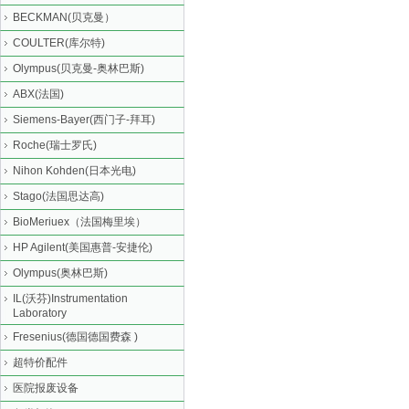
BECKMAN(贝克曼）
COULTER(库尔特)
Olympus(贝克曼-奥林巴斯)
ABX(法国)
Siemens-Bayer(西门子-拜耳)
Roche(瑞士罗氏)
Nihon Kohden(日本光电)
Stago(法国思达高)
BioMeriuex（法国梅里埃）
HP Agilent(美国惠普-安捷伦)
Olympus(奥林巴斯)
IL(沃芬)Instrumentation
Laboratory
Fresenius(德国德国费森 )
超特价配件
医院报废设备