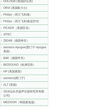
HOLOGIC(美国好乐杰)
ORIX (美国欧力士)
Philips（荷兰飞利浦）
Philips（荷兰飞利浦)监护仪
PICKER（美国匹克）
XITEC
ZIEHM（德国奇目）
siemens-Apogee(西门子-Apogee
美国）
B&K（德国申克）
BIOSOUND（欧洲百胜）
HP (美国惠普)
siemens(西门子)
ALT (美国)
SIUI(汕头市超声仪器研究所有限
公司)
MEDISON（韩国麦迪逊）