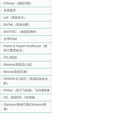
B.Braun（德国贝朗）
各类面罩
zoll（美国卓尔）
BioTek（美国伯腾）
ENVITEC （德国安维特）
台湾GGM
Fisher & Paykel Healthcare（新
西兰费雪派克）
ATL(美国)
Masimo(美国迈心诺)
Blease(英国百斯)
PERKIN ELMER（美国珀金埃尔
默）
Philips（荷兰飞利浦）飞利浦维修
GE（美国GE）GE维修
Olympus(奥林巴斯)Olympus(维
修）