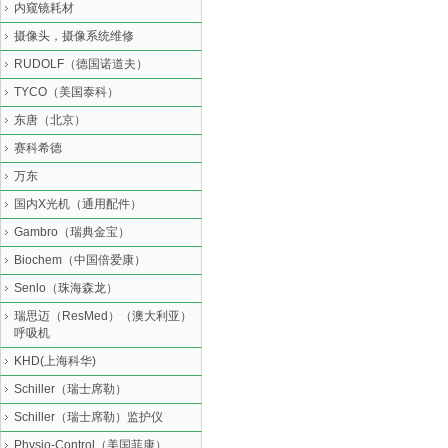
内窥镜耗材
摄像头，摄像系统维修
RUDOLF（德国诺道夫）
TYCO（美国泰科）
东唐（北京）
赛科希德
万东
国内X光机（通用配件）
Gambro（瑞典金宝）
Biochem（中国倍爱康）
Senlo（珠海森龙）
瑞思迈（ResMed）（澳大利亚）
呼吸机
KHD(上海科华)
Schiller（瑞士席勒）
Schiller（瑞士席勒）监护仪
Physio-Control（美国菲康）