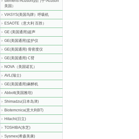
siemens-Acuson(西门子-Acuson
美国）
VIASYS(美国鸟牌）呼吸机
ESAOTE（意大利 百胜）
GE (美国通用)超声
GE(美国通用)监护仪
GE(美国通用) 骨密度仪
GE(美国通用) C臂
NOVA（美国诺瓦）
AVL(瑞士)
GE(美国通用)麻醉机
Abbott(美国雅培)
Shimadzu(日本岛津)
Biotemcnica(意大利BT)
Hitachi(日立)
TOSHIBA(东芝)
Sysmex(希森美康)