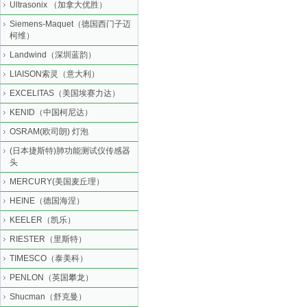
Ultrasonix （加拿大优胜）
Siemens-Maquet（德国西门子迈
柯维）
Landwind（深圳蓝韵）
LIAISON索灵（意大利）
EXCELITAS（美国埃赛力达）
KENID（中国柯尼达）
OSRAM(欧司朗) 灯泡
(日本捷斯特)肺功能测试仪传感器
头
MERCURY(美国麦丘理）
HEINE（德国海涅）
KEELER（凯乐）
RIESTER（里斯特）
TIMESCO（泰美科）
PENLON（英国攀龙）
Shucman（舒克曼）