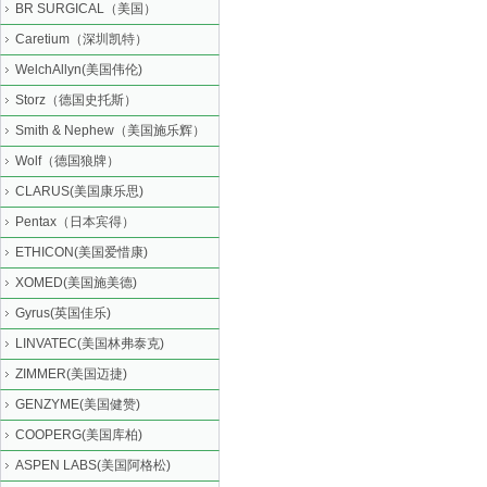
BR SURGICAL（美国）
Caretium（深圳凯特）
WelchAllyn(美国伟伦)
Storz（德国史托斯）
Smith & Nephew（美国施乐辉）
Wolf（德国狼牌）
CLARUS(美国康乐思)
Pentax（日本宾得）
ETHICON(美国爱惜康)
XOMED(美国施美德)
Gyrus(英国佳乐)
LINVATEC(美国林弗泰克)
ZIMMER(美国迈捷)
GENZYME(美国健赞)
COOPERG(美国库柏)
ASPEN LABS(美国阿格松)