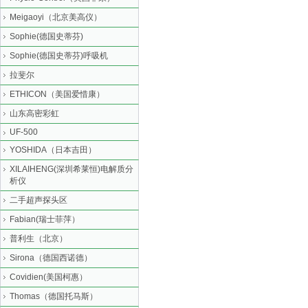
Meigaoyi（北京美高仪）
Sophie(德国史蒂芬)
Sophie(德国史蒂芬)呼吸机
拉斐尔
ETHICON（美国爱惜康）
山东高密彩虹
UF-500
YOSHIDA（日本吉田）
XILAIHENG(深圳希莱恒)电解质分
析仪
二手超声探头区
Fabian(瑞士菲萍）
普利生（北京）
Sirona（德国西诺德）
Covidien(美国柯惠）
Thomas（德国托马斯）