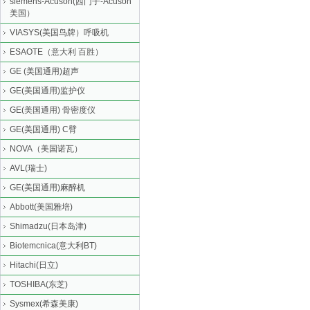
siemens-Acuson(西门子-Acuson
美国）
VIASYS(美国鸟牌）呼吸机
ESAOTE（意大利 百胜）
GE (美国通用)超声
GE(美国通用)监护仪
GE(美国通用) 骨密度仪
GE(美国通用) C臂
NOVA（美国诺瓦）
AVL(瑞士)
GE(美国通用)麻醉机
Abbott(美国雅培)
Shimadzu(日本岛津)
Biotemcnica(意大利BT)
Hitachi(日立)
TOSHIBA(东芝)
Sysmex(希森美康)