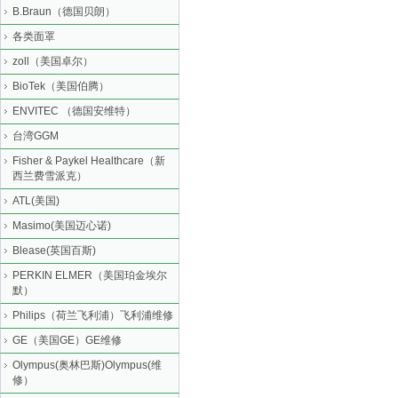
B.Braun（德国贝朗）
各类面罩
zoll（美国卓尔）
BioTek（美国伯腾）
ENVITEC （德国安维特）
台湾GGM
Fisher & Paykel Healthcare（新
西兰费雪派克）
ATL(美国)
Masimo(美国迈心诺)
Blease(英国百斯)
PERKIN ELMER（美国珀金埃尔
默）
Philips（荷兰飞利浦）飞利浦维修
GE（美国GE）GE维修
Olympus(奥林巴斯)Olympus(维
修）