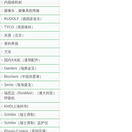
内窥镜耗材
摄像头，摄像系统维修
RUDOLF（德国诺道夫）
TYCO（美国泰科）
东唐（北京）
赛科希德
万东
国内X光机（通用配件）
Gambro（瑞典金宝）
Biochem（中国倍爱康）
Senlo（珠海森龙）
瑞思迈（ResMed）（澳大利亚）
呼吸机
KHD(上海科华)
Schiller（瑞士席勒）
Schiller（瑞士席勒）监护仪
Physio-Control（美国菲康）