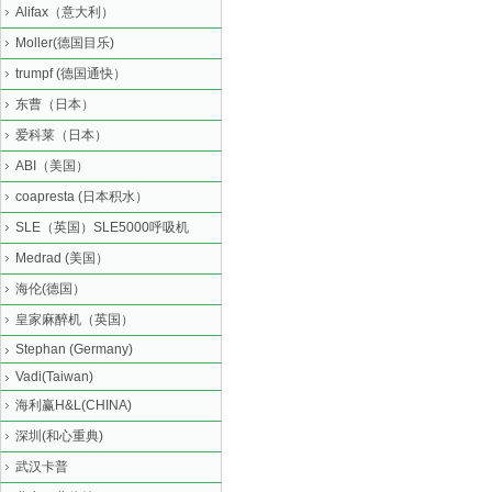
Alifax（意大利）
Moller(德国目乐)
trumpf (德国通快）
东曹（日本）
爱科莱（日本）
ABI（美国）
coapresta (日本积水）
SLE（英国）SLE5000呼吸机
Medrad (美国）
海伦(德国）
皇家麻醉机（英国）
Stephan (Germany)
Vadi(Taiwan)
海利赢H&L(CHINA)
深圳(和心重典)
武汉卡普