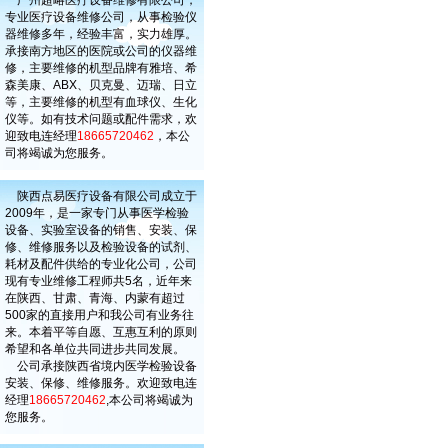
广州超略医疗设备维修有限公司，
专业医疗设备维修公司，从事检验仪
器维修多年，经验丰富，实力雄厚。
承接南方地区的医院或公司的仪器维
修，主要维修的机型品牌有雅培、希
森美康、ABX、贝克曼、迈瑞、日立
等，主要维修的机型有血球仪、生化
仪等。如有技术问题或配件需求，欢
迎致电连经理
18665720462
，本公
司将竭诚为您服务。
陕西点易医疗设备有限公司成立于
2009年，是一家专门从事医学检验
设备、实验室设备的销售、安装、保
修、维修服务以及检验设备的试剂、
耗材及配件供给的专业化公司，公司
现有专业维修工程师共5名，近年来
在陕西、甘肃、青海、内蒙有超过
500家的直接用户和我公司有业务往
来。本着平等自愿、互惠互利的原则
希望和各单位共同进步共同发展。
公司承接陕西省境内医学检验设备
安装、保修、维修服务。欢迎致电连
经理
18665720462
,本公司将竭诚为
您服务。