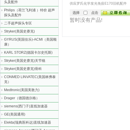
头及配件
供应罗氏化学发光免疫E170旧机配件
Philips（荷兰飞利浦 ）特价 超声
选择
点击
探头及配件
暂时没有产品!
二手超声探头专区
Stryker(美国史赛克)
GYRUS(英国佳乐)-ACMI（美国顺
康）
KARL STORZ(德国卡尔史托斯)
Stryker(美国史赛克)关节镜
Stryker(美国史赛克)骨科
CONMED LINVATEC(美国林弗泰
克）
Medtronic(美国美敦力)
Drager（德国德尔格）
siemens(西门子)直线加速器
GE(美国通用)
Elekta(瑞典医科达)直线加速器