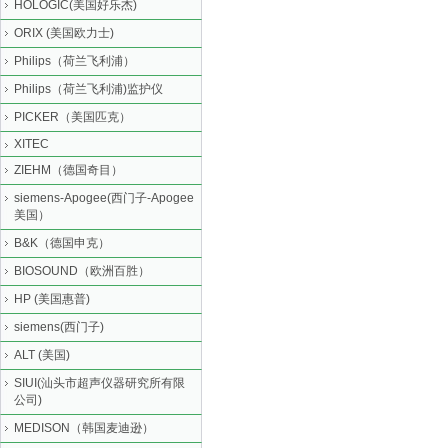
HOLOGIC(美国好乐杰)
ORIX (美国欧力士)
Philips（荷兰飞利浦）
Philips（荷兰飞利浦)监护仪
PICKER（美国匹克）
XITEC
ZIEHM（德国奇目）
siemens-Apogee(西门子-Apogee
美国）
B&K（德国申克）
BIOSOUND（欧洲百胜）
HP (美国惠普)
siemens(西门子)
ALT (美国)
SIUI(汕头市超声仪器研究所有限
公司)
MEDISON（韩国麦迪逊）