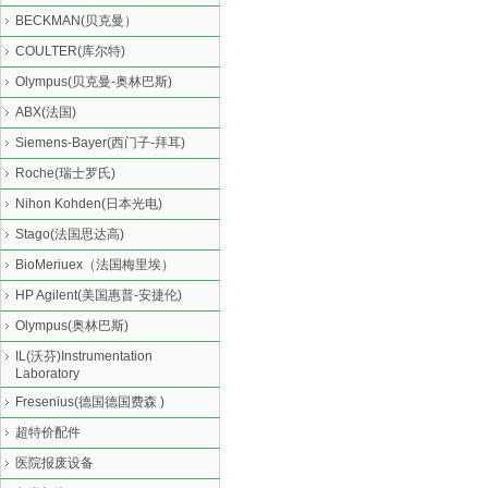
BECKMAN(贝克曼）
COULTER(库尔特)
Olympus(贝克曼-奥林巴斯)
ABX(法国)
Siemens-Bayer(西门子-拜耳)
Roche(瑞士罗氏)
Nihon Kohden(日本光电)
Stago(法国思达高)
BioMeriuex（法国梅里埃）
HP Agilent(美国惠普-安捷伦)
Olympus(奥林巴斯)
IL(沃芬)Instrumentation
Laboratory
Fresenius(德国德国费森 )
超特价配件
医院报废设备