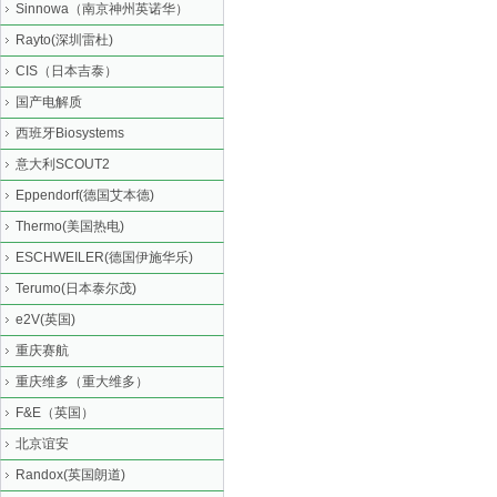
Sinnowa（南京神州英诺华）
Rayto(深圳雷杜)
CIS（日本吉泰）
国产电解质
西班牙Biosystems
意大利SCOUT2
Eppendorf(德国艾本德)
Thermo(美国热电)
ESCHWEILER(德国伊施华乐)
Terumo(日本泰尔茂)
e2V(英国)
重庆赛航
重庆维多（重大维多）
F&E（英国）
北京谊安
Randox(英国朗道)