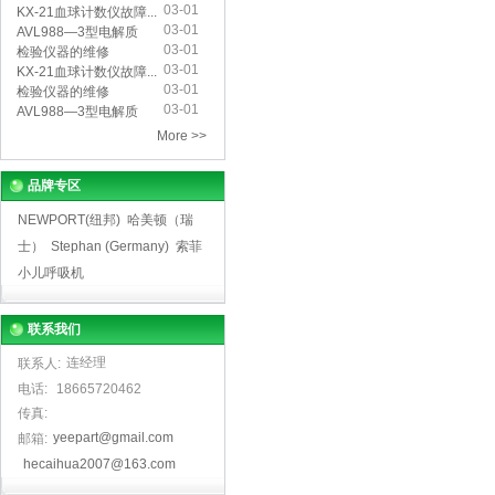
03-01
仪...
KX-21血球计数仪故障...
03-01
AVL988—3型电解质
03-01
分...
检验仪器的维修
03-01
KX-21血球计数仪故障...
03-01
检验仪器的维修
03-01
AVL988—3型电解质
分...
More >>
品牌专区
NEWPORT(纽邦)
哈美顿（瑞
士）
Stephan (Germany)
索菲
小儿呼吸机
联系我们
连经理
联系人:
电话:
18665720462
传真:
yeepart@gmail.com
邮箱:
hecaihua2007@163.com