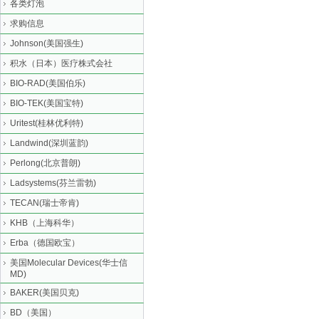
各类灯泡
求购信息
Johnson(美国强生)
积水（日本）医疗株式会社
BIO-RAD(美国伯乐)
BIO-TEK(美国宝特)
Uritest(桂林优利特)
Landwind(深圳蓝韵)
Perlong(北京普朗)
Ladsystems(芬兰雷勃)
TECAN(瑞士帝肯)
KHB（上海科华）
Erba（德国欧宝）
美国Molecular Devices(华士信
MD)
BAKER(美国贝克)
BD（美国）