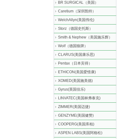
BR SURGICAL（美国）
Caretium（深圳凯特）
WelchAllyn(美国伟伦)
Storz（德国史托斯）
Smith & Nephew（美国施乐辉）
Wolf（德国狼牌）
CLARUS(美国康乐思)
Pentax（日本宾得）
ETHICON(美国爱惜康)
XOMED(美国施美德)
Gyrus(英国佳乐)
LINVATEC(美国林弗泰克)
ZIMMER(美国迈捷)
GENZYME(美国健赞)
COOPERG(美国库柏)
ASPEN LABS(美国阿格松)