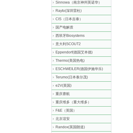
Sinnowa（南京神州英诺华）
Rayto(深圳雷杜)
CIS（日本吉泰）
国产电解质
西班牙Biosystems
意大利SCOUT2
Eppendorf(德国艾本德)
Thermo(美国热电)
ESCHWEILER(德国伊施华乐)
Terumo(日本泰尔茂)
e2V(英国)
重庆赛航
重庆维多（重大维多）
F&E（英国）
北京谊安
Randox(英国朗道)