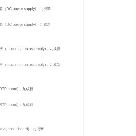
DC power supply)，九成新
DC power supply)，九成新
uch screen assembly)，九成新
uch screen assembly)，九成新
TP board)，九成新
TP board)，九成新
gnostic board)，九成新