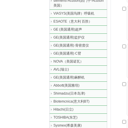
siemens-Acuson(西门子-Acuson
美国）
VIASYS(美国鸟牌）呼吸机
ESAOTE（意大利 百胜）
GE (美国通用)超声
GE(美国通用)监护仪
GE(美国通用) 骨密度仪
GE(美国通用) C臂
NOVA（美国诺瓦）
AVL(瑞士)
GE(美国通用)麻醉机
Abbott(美国雅培)
Shimadzu(日本岛津)
Biotemcnica(意大利BT)
Hitachi(日立)
TOSHIBA(东芝)
Sysmex(希森美康)