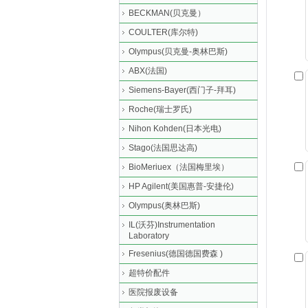
BECKMAN(贝克曼）
COULTER(库尔特)
Olympus(贝克曼-奥林巴斯)
ABX(法国)
Siemens-Bayer(西门子-拜耳)
Roche(瑞士罗氏)
Nihon Kohden(日本光电)
Stago(法国思达高)
BioMeriuex（法国梅里埃）
HP Agilent(美国惠普-安捷伦)
Olympus(奥林巴斯)
IL(沃芬)Instrumentation
Laboratory
Fresenius(德国德国费森 )
超特价配件
医院报废设备