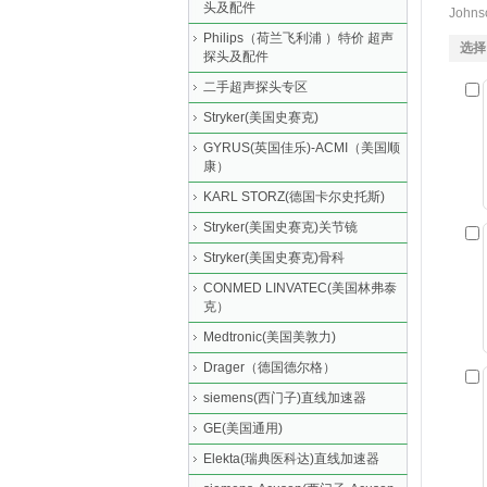
头及配件
Joh
Philips（荷兰飞利浦 ）特价 超声
选择
探头及配件
二手超声探头专区
Stryker(美国史赛克)
GYRUS(英国佳乐)-ACMI（美国顺
康）
KARL STORZ(德国卡尔史托斯)
Stryker(美国史赛克)关节镜
Stryker(美国史赛克)骨科
CONMED LINVATEC(美国林弗泰
克）
Medtronic(美国美敦力)
Drager（德国德尔格）
siemens(西门子)直线加速器
GE(美国通用)
Elekta(瑞典医科达)直线加速器