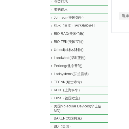
各类灯泡
求购信息
选择
Johnson(美国强生)
积水（日本）医疗株式会社
BIO-RAD(美国伯乐)
BIO-TEK(美国宝特)
Uritest(桂林优利特)
Landwind(深圳蓝韵)
Perlong(北京普朗)
Ladsystems(芬兰雷勃)
TECAN(瑞士帝肯)
KHB（上海科华）
Erba（德国欧宝）
美国Molecular Devices(华士信
MD)
BAKER(美国贝克)
BD（美国）