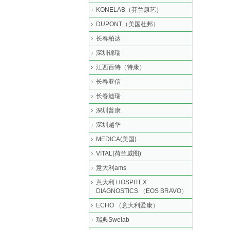
KONELAB（芬兰康艺）
DUPONT（美国杜邦）
长春柏达
深圳锦瑞
江西百特（特康）
长春亚信
长春迪瑞
深圳普康
深圳越华
MEDICA(美国)
VITAL(荷兰威图)
意大利ams
意大利 HOSPITEX
DIAGNOSTICS （EOS BRAVO）
ECHO （意大利爱康）
瑞典Swelab