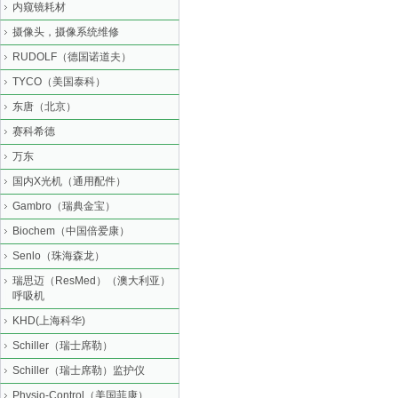
内窥镜耗材
摄像头，摄像系统维修
RUDOLF（德国诺道夫）
TYCO（美国泰科）
东唐（北京）
赛科希德
万东
国内X光机（通用配件）
Gambro（瑞典金宝）
Biochem（中国倍爱康）
Senlo（珠海森龙）
瑞思迈（ResMed）（澳大利亚）
呼吸机
KHD(上海科华)
Schiller（瑞士席勒）
Schiller（瑞士席勒）监护仪
Physio-Control（美国菲康）