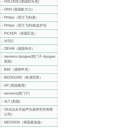
HOLOGIC(美国好乐杰)
ORIX (美国欧力士)
Philips（荷兰飞利浦）
Philips（荷兰飞利浦)监护仪
PICKER（美国匹克）
XITEC
ZIEHM（德国奇目）
siemens-Apogee(西门子-Apogee
美国）
B&K（德国申克）
BIOSOUND（欧洲百胜）
HP (美国惠普)
siemens(西门子)
ALT (美国)
SIUI(汕头市超声仪器研究所有限
公司)
MEDISON（韩国麦迪逊）