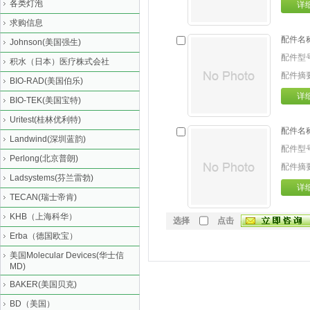
各类灯泡
详
求购信息
配件名
Johnson(美国强生)
配件型
积水（日本）医疗株式会社
配件摘
BIO-RAD(美国伯乐)
详
BIO-TEK(美国宝特)
Uritest(桂林优利特)
配件名
Landwind(深圳蓝韵)
配件型
Perlong(北京普朗)
配件摘
Ladsystems(芬兰雷勃)
详
TECAN(瑞士帝肯)
KHB（上海科华）
选择
点击
Erba（德国欧宝）
美国Molecular Devices(华士信
MD)
BAKER(美国贝克)
BD（美国）