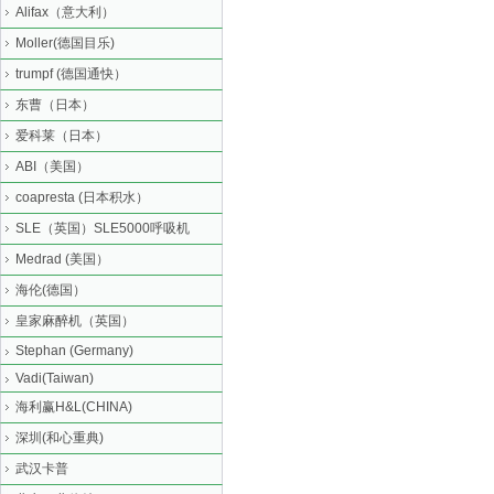
Alifax（意大利）
Moller(德国目乐)
trumpf (德国通快）
东曹（日本）
爱科莱（日本）
ABI（美国）
coapresta (日本积水）
SLE（英国）SLE5000呼吸机
Medrad (美国）
海伦(德国）
皇家麻醉机（英国）
Stephan (Germany)
Vadi(Taiwan)
海利赢H&L(CHINA)
深圳(和心重典)
武汉卡普