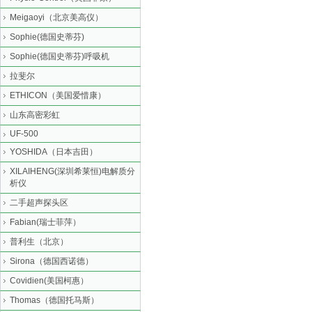
Meigaoyi（北京美高仪）
Sophie(德国史蒂芬)
Sophie(德国史蒂芬)呼吸机
拉斐尔
ETHICON（美国爱惜康）
山东高密彩虹
UF-500
YOSHIDA（日本吉田）
XILAIHENG(深圳希莱恒)电解质分
析仪
二手超声探头区
Fabian(瑞士菲萍）
普利生（北京）
Sirona（德国西诺德）
Covidien(美国柯惠）
Thomas（德国托马斯）