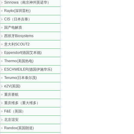
Sinnowa（南京神州英诺华）
Rayto(深圳雷杜)
CIS（日本吉泰）
国产电解质
西班牙Biosystems
意大利SCOUT2
Eppendorf(德国艾本德)
Thermo(美国热电)
ESCHWEILER(德国伊施华乐)
Terumo(日本泰尔茂)
e2V(英国)
重庆赛航
重庆维多（重大维多）
F&E（英国）
北京谊安
Randox(英国朗道)