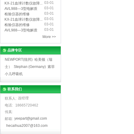
03-01
仪...
KX-21血球计数仪故障...
03-01
AVL988—3型电解质
03-01
分...
检验仪器的维修
03-01
KX-21血球计数仪故障...
03-01
检验仪器的维修
03-01
AVL988—3型电解质
分...
More >>
品牌专区
NEWPORT(纽邦)
哈美顿（瑞
士）
Stephan (Germany)
索菲
小儿呼吸机
联系我们
连经理
联系人:
电话:
18665720462
传真:
yeepart@gmail.com
邮箱:
hecaihua2007@163.com