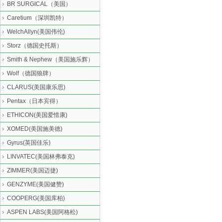
BR SURGICAL（美国）
Caretium（深圳凯特）
WelchAllyn(美国伟伦)
Storz（德国史托斯）
Smith & Nephew（美国施乐辉）
Wolf（德国狼牌）
CLARUS(美国康乐思)
Pentax（日本宾得）
ETHICON(美国爱惜康)
XOMED(美国施美德)
Gyrus(英国佳乐)
LINVATEC(美国林弗泰克)
ZIMMER(美国迈捷)
GENZYME(美国健赞)
COOPERG(美国库柏)
ASPEN LABS(美国阿格松)