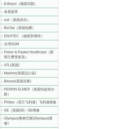
B.Braun（德国贝朗）
各类面罩
zoll（美国卓尔）
BioTek（美国伯腾）
ENVITEC （德国安维特）
台湾GGM
Fisher & Paykel Healthcare（新
西兰费雪派克）
ATL(美国)
Masimo(美国迈心诺)
Blease(英国百斯)
PERKIN ELMER（美国珀金埃尔
默）
Philips（荷兰飞利浦）飞利浦维修
GE（美国GE）GE维修
Olympus(奥林巴斯)Olympus(维
修）