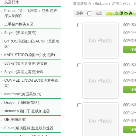
头及配件
济南鑫贝西（Biobase）洁净工作台、
Philips（荷兰飞利浦 ）特价 超声
选择
点击
探头及配件
二手超声探头专区
配件名
配件型
Stryker(美国史赛克)
配件摘
GYRUS(英国佳乐)-ACMI（美国顺
康）
详
KARL STORZ(德国卡尔史托斯)
Stryker(美国史赛克)关节镜
配件名
Stryker(美国史赛克)骨科
配件型
CONMED LINVATEC(美国林弗泰
配件摘
克）
详
Medtronic(美国美敦力)
Drager（德国德尔格）
配件名
siemens(西门子)直线加速器
配件型
GE(美国通用)
配件摘
Elekta(瑞典医科达)直线加速器
详