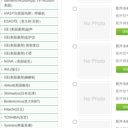
siemens-Acuson(西门子-Acuson
美国）
配件名
VIASYS(美国鸟牌）呼吸机
配件型
ESAOTE（意大利 百胜）
配件摘
GE (美国通用)超声
详
GE(美国通用)监护仪
GE(美国通用) 骨密度仪
配件名
GE(美国通用) C臂
配件型
配件摘
NOVA（美国诺瓦）
AVL(瑞士)
详
GE(美国通用)麻醉机
配件名
Abbott(美国雅培)
配件型
Shimadzu(日本岛津)
配件摘
Biotemcnica(意大利BT)
详
Hitachi(日立)
TOSHIBA(东芝)
配件名
Sysmex(希森美康)