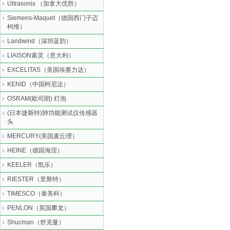
Ultrasonix （加拿大优胜）
Siemens-Maquet（德国西门子迈
柯维）
Landwind（深圳蓝韵）
LIAISON索灵（意大利）
EXCELITAS（美国埃赛力达）
KENID（中国柯尼达）
OSRAM(欧司朗) 灯泡
(日本捷斯特)肺功能测试仪传感器
头
MERCURY(美国麦丘理）
HEINE（德国海涅）
KEELER（凯乐）
RIESTER（里斯特）
TIMESCO（泰美科）
PENLON（英国攀龙）
Shucman（舒克曼）