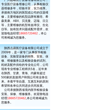
广州超略医疗设备维修有限公司，
专业医疗设备维修公司，从事检验仪
器维修多年，经验丰富，实力雄厚。
承接南方地区的医院或公司的仪器维
修，主要维修的机型品牌有雅培、希
森美康、ABX、贝克曼、迈瑞、日立
等，主要维修的机型有血球仪、生化
仪等。如有技术问题或配件需求，欢
迎致电连经理
18665720462
，本公
司将竭诚为您服务。
陕西点易医疗设备有限公司成立于
2009年，是一家专门从事医学检验
设备、实验室设备的销售、安装、保
修、维修服务以及检验设备的试剂、
耗材及配件供给的专业化公司，公司
现有专业维修工程师共5名，近年来
在陕西、甘肃、青海、内蒙有超过
500家的直接用户和我公司有业务往
来。本着平等自愿、互惠互利的原则
希望和各单位共同进步共同发展。
公司承接陕西省境内医学检验设备
安装、保修、维修服务。欢迎致电连
经理
18665720462
,本公司将竭诚为
您服务。