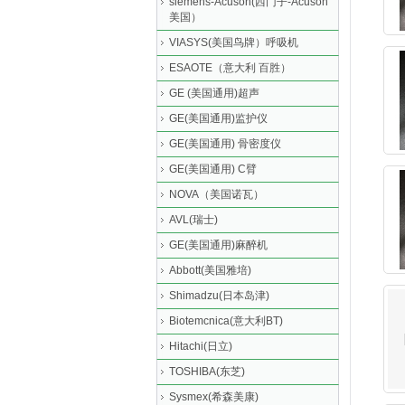
siemens-Acuson(西门子-Acuson
美国）
VIASYS(美国鸟牌）呼吸机
ESAOTE（意大利 百胜）
GE (美国通用)超声
GE(美国通用)监护仪
GE(美国通用) 骨密度仪
GE(美国通用) C臂
NOVA（美国诺瓦）
AVL(瑞士)
GE(美国通用)麻醉机
Abbott(美国雅培)
Shimadzu(日本岛津)
Biotemcnica(意大利BT)
Hitachi(日立)
TOSHIBA(东芝)
Sysmex(希森美康)