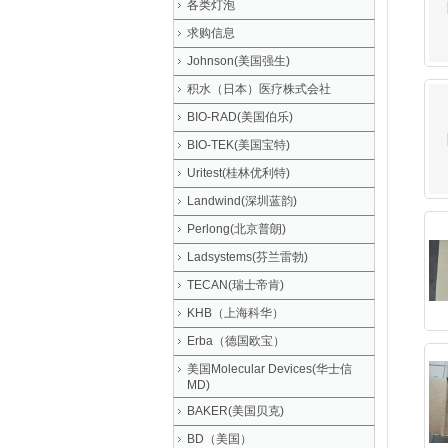
各类灯泡
求购信息
Johnson(美国强生)
积水（日本）医疗株式会社
BIO-RAD(美国伯乐)
BIO-TEK(美国宝特)
Uritest(桂林优利特)
Landwind(深圳蓝韵)
Perlong(北京普朗)
Ladsystems(芬兰雷勃)
TECAN(瑞士帝肯)
KHB（上海科华）
Erba（德国欧宝）
美国Molecular Devices(华士信
MD)
BAKER(美国贝克)
BD（美国）