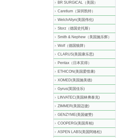
BR SURGICAL（美国）
Caretium（深圳凯特）
WelchAllyn(美国伟伦)
Storz（德国史托斯）
Smith & Nephew（美国施乐辉）
Wolf（德国狼牌）
CLARUS(美国康乐思)
Pentax（日本宾得）
ETHICON(美国爱惜康)
XOMED(美国施美德)
Gyrus(英国佳乐)
LINVATEC(美国林弗泰克)
ZIMMER(美国迈捷)
GENZYME(美国健赞)
COOPERG(美国库柏)
ASPEN LABS(美国阿格松)