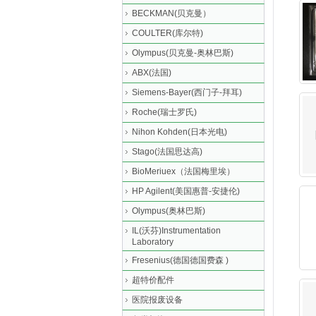
BECKMAN(贝克曼）
COULTER(库尔特)
Olympus(贝克曼-奥林巴斯)
ABX(法国)
Siemens-Bayer(西门子-拜耳)
Roche(瑞士罗氏)
Nihon Kohden(日本光电)
Stago(法国思达高)
BioMeriuex（法国梅里埃）
HP Agilent(美国惠普-安捷伦)
Olympus(奥林巴斯)
IL(沃芬)Instrumentation
Laboratory
Fresenius(德国德国费森 )
超特价配件
医院报废设备